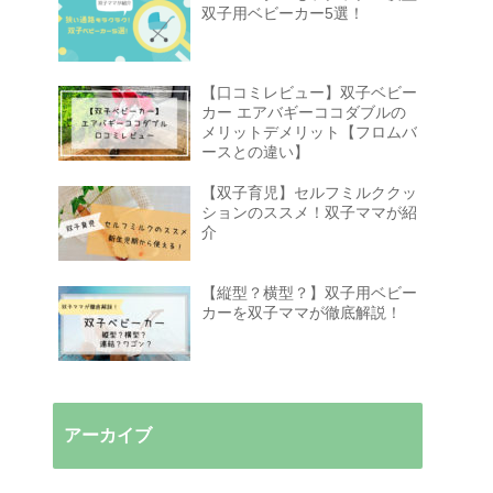
双子用ベビーカー5選！
【口コミレビュー】双子ベビー
カー エアバギーココダブルの
メリットデメリット【フロムバ
ースとの違い】
【双子育児】セルフミルククッ
ションのススメ！双子ママが紹
介
【縦型？横型？】双子用ベビー
カーを双子ママが徹底解説！
アーカイブ