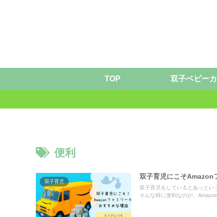
TOP
双子ベビーカ
便利
双子育児にこそAmazo
双子育児
双子育児をしているとあっとい
そんな時に便利なのが、Amaz