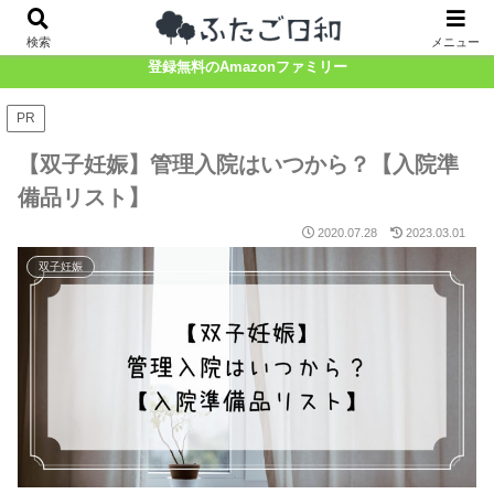
TOP
双子ベビーカー
双子妊娠
双子育児
育児グッズ
検索
メニュー
登録無料のAmazonファミリー
PR
【双子妊娠】管理入院はいつから？【入院準
備品リスト】
2020.07.28
2023.03.01
双子妊娠