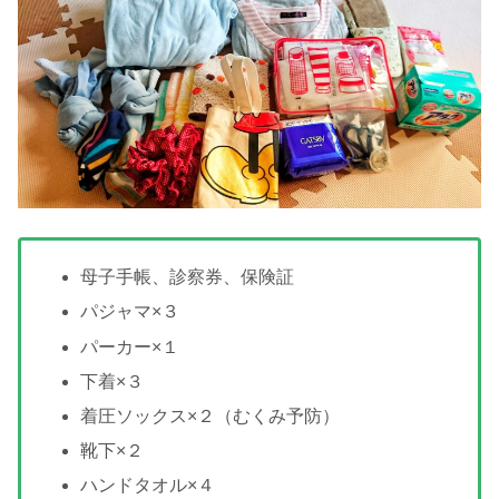
母子手帳、診察券、保険証
パジャマ×３
パーカー×１
下着×３
着圧ソックス×２（むくみ予防）
靴下×２
ハンドタオル×４