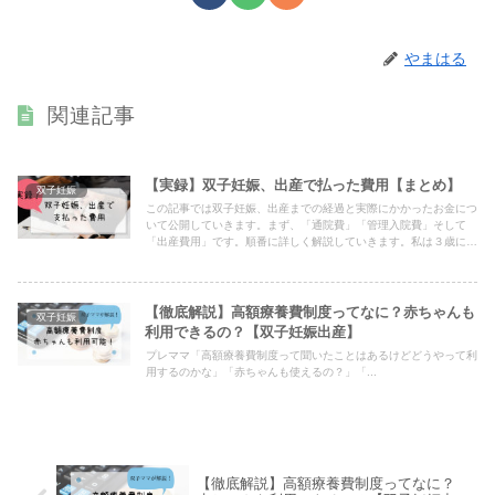
やまはる
関連記事
【実録】双子妊娠、出産で払った費用【まとめ】
双子妊娠
この記事では双子妊娠、出産までの経過と実際にかかったお金につ
いて公開していきます。まず、「通院費」「管理入院費」そして
「出産費用」です。順番に詳しく解説していきます。私は３歳にな
る双子を育てている主婦です。双子妊娠は単胎妊娠よりも
【徹底解説】高額療養費制度ってなに？赤ちゃんも
双子妊娠
利用できるの？【双子妊娠出産】
プレママ「高額療養費制度って聞いたことはあるけどどうやって利
用するのかな」「赤ちゃんも使えるの？」「...
【徹底解説】高額療養費制度ってなに？